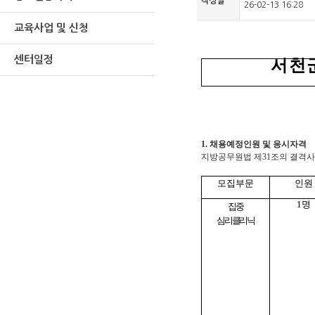
작성일
26-02-13 16:28
교육사업 및 신청
센터일정
서천
20
1.
채용예정인원 및 응시자격
지방공무원법 제
31
조의 결격사
모집부문
인원
1
명
집중
심리클리닉