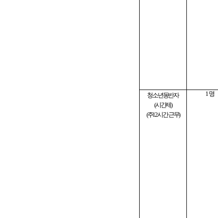
1
명
청소년동반자
(
시간제
)
(
주
12
시간 근무
)