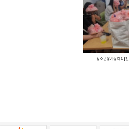
청소년봉사동아리[같