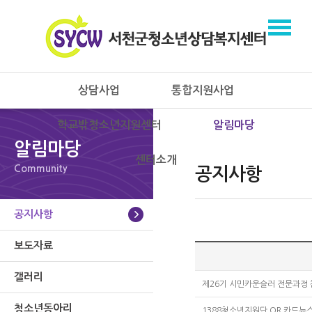
상담사업
통합지원사업
학교밖청소년지원센터
알림마당
알림마당
센터소개
Community
공지사항
공지사항
보도자료
갤러리
제26기 시민카운슬러 전문과정
청소년동아리
1388청소년지원단 QR 카드뉴