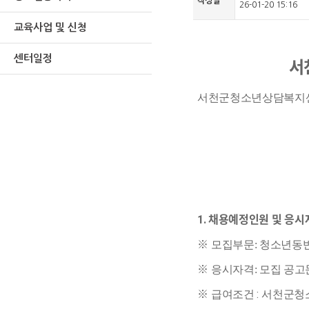
작성일
26-01-20 15:16
교육사업 및 신청
센터일정
서
서천군청소년상담복지
채용예정인원 및 응시
1.
※
모집부문: 청소년동반자
※
응시자격: 모집 공고
※
:
급여조건
서천군청