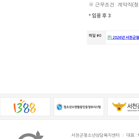
※
:
(
근무조건
계약직
청
임용 후
*
3
파일 #0
2026년 서천군
서천군청소년상담복지센터
대표 :