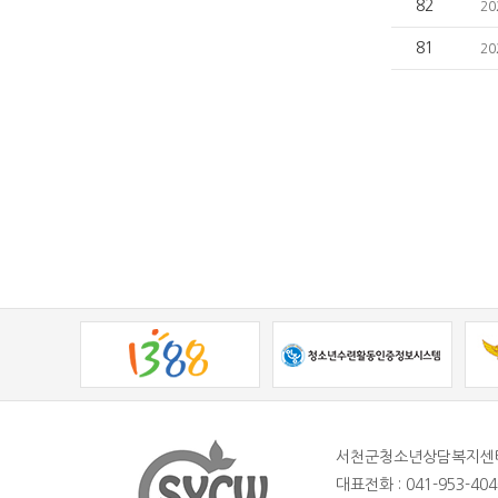
82
2
81
2
서천군청소년상담복지센
대표전화 : 041-953-404