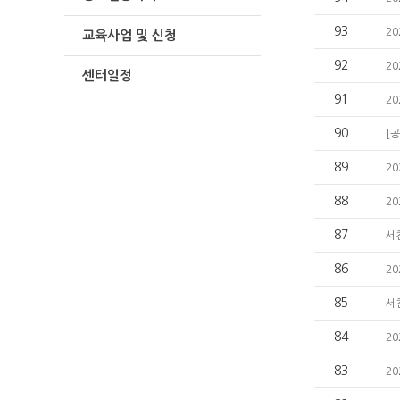
93
2
교육사업 및 신청
92
2
센터일정
91
2
90
[
89
2
88
2
87
서
86
2
85
서
84
2
83
2