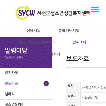
상담사업
통합지원사업
학교밖청소년지원센터
알림마당
알림마당
센터소개
Community
보도자료
공지사항
보도자료
제목
[서천군소식] 서천군
갤러리
작성자
서천군청소년
청소년동아리