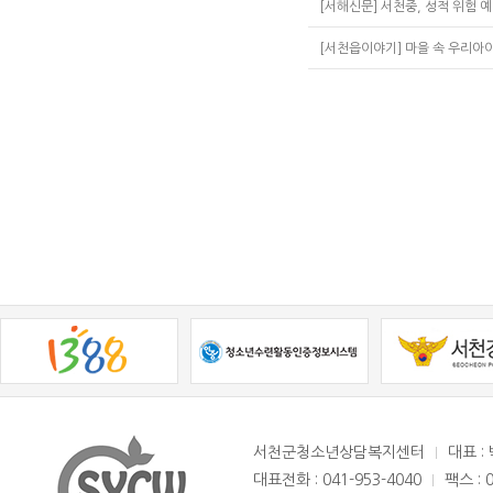
[서해신문] 서천중, 성적 위험 
[서천읍이야기] 마을 속 우리아
서천군청소년상담복지센터
대표 :
대표전화 : 041-953-4040
팩스 : 