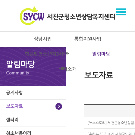
상담사업
통합지원사업
학교밖청소년지원센터
알림마당
알림마당
센터소개
Community
보도자료
공지사항
보도자료
갤러리
[뉴스스토리] 서천군청소년상담복
청소년동아리
[충청뉴스] 김아진 서천군의원,