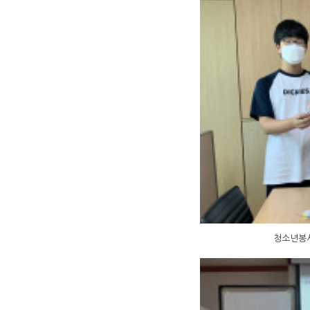
청소년봉사