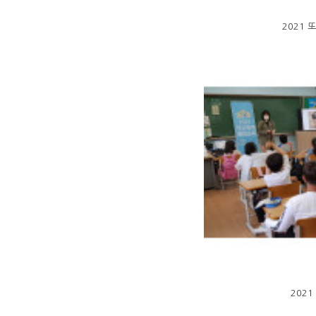
2021
202