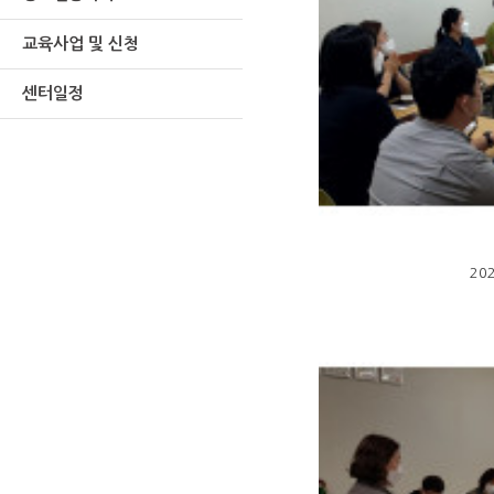
교육사업 및 신청
센터일정
20