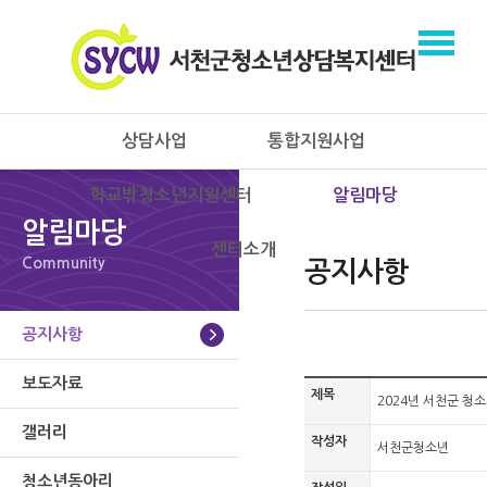
상담사업
통합지원사업
학교밖청소년지원센터
알림마당
알림마당
센터소개
Community
공지사항
공지사항
보도자료
제목
2024년 서천군 청
갤러리
작성자
서천군청소년
청소년동아리