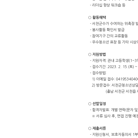
- 리더십 향상 워크숍 등
○
활동혜택
- 서천군수가 수여하는 위촉장 
- 봉사활동 확인서 발급
- 참여기구 간의 교류활동
- 우수청소년 표창 등 기타 시상
○
지원방법
- 지원자격: 관내 고등학생(1~3
- 접수기간: 2023. 2. 15.(토) ~ 
- 접수방법:
1) 이메일 접수: 0419534040@
2) 방문접수: 서천군청소년상
(충남 서천군 서천읍 서천향
○
선발일정
- 합격자발표: 개별 연락(문자 및
※ 서류 심사 후, 면접 진행 예정
○
제출서류
- 지원신청서, 보호자동의서 1부