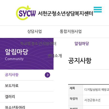
상담사업
통합지원사업
학교밖청소년지원센터
알림마당
알림마당
센터소개
Community
공지사항
공지사항
보도자료
제목
디지털성범죄 예방교
갤러리
작성자
서천군청소년
청소년동아리