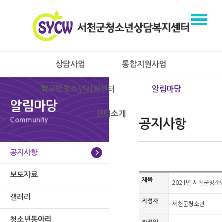
상담사업
통합지원사업
학교밖청소년지원센터
알림마당
알림마당
센터소개
Community
공지사항
공지사항
보도자료
제목
2021년 서천군청소
갤러리
작성자
서천군청소년
청소년동아리