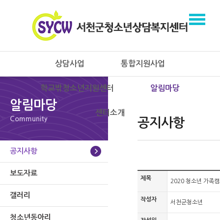
상담사업
통합지원사업
학교밖청소년지원센터
알림마당
알림마당
센터소개
Community
공지사항
공지사항
보도자료
제목
2020 청소년 가족
갤러리
작성자
서천군청소년
청소년동아리