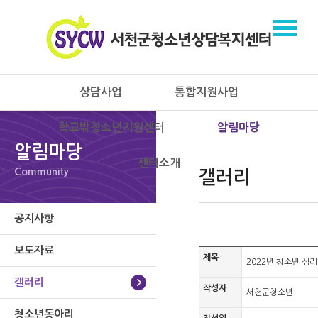
상담사업
통합지원사업
학교밖청소년지원센터
알림마당
알림마당
센터소개
Community
갤러리
공지사항
보도자료
제목
2022년 청소년 심
갤러리
작성자
서천군청소년
청소년동아리