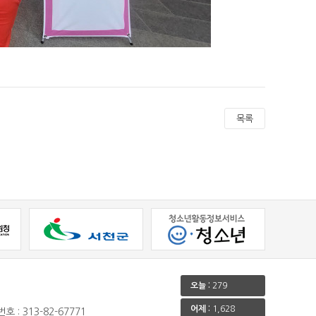
목록
오늘 :
279
어제 :
1,628
호 : 313-82-67771