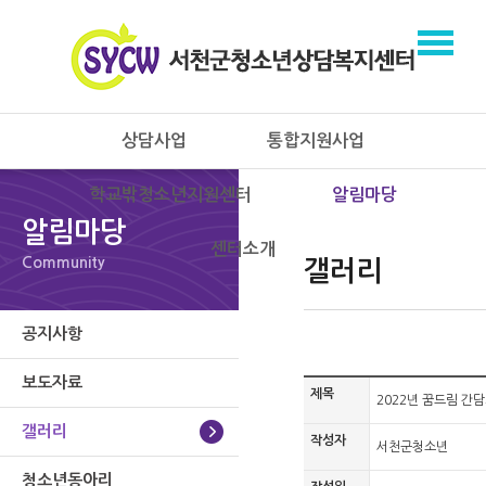
상담사업
통합지원사업
학교밖청소년지원센터
알림마당
알림마당
센터소개
Community
갤러리
공지사항
보도자료
제목
2022년 꿈드림 간
갤러리
작성자
서천군청소년
청소년동아리