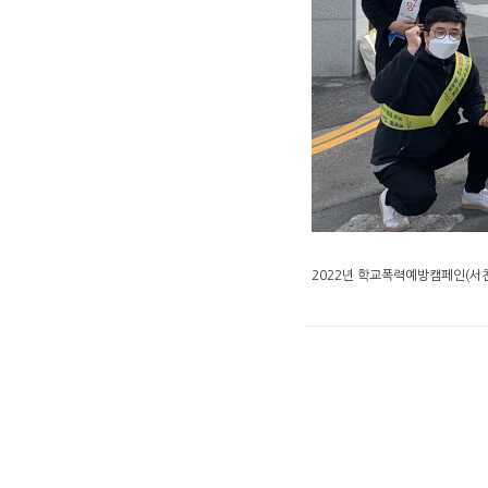
2022년 학교폭력예방캠페인(서