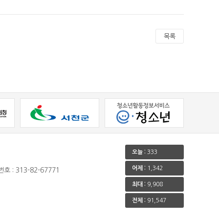
목록
오늘 :
333
어제 :
1,342
호 : 313-82-67771
최대 :
9,908
전체 :
91,547