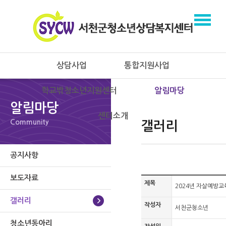
상담사업
통합지원사업
학교밖청소년지원센터
알림마당
알림마당
센터소개
Community
갤러리
공지사항
보도자료
제목
2024년 자살예방교
갤러리
작성자
서천군청소년
청소년동아리