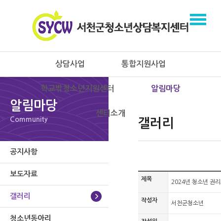
상담사업
통합지원사업
학교밖청소년지원센터
알림마당
알림마당
센터소개
Community
갤러리
공지사항
보도자료
제목
2024년 청소년 권
갤러리
작성자
서천군청소년
청소년동아리