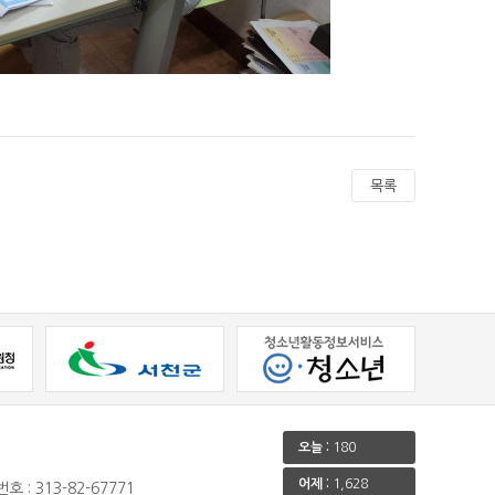
목록
오늘 :
180
어제 :
1,628
호 : 313-82-67771