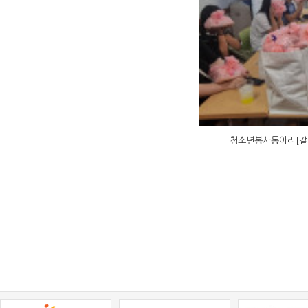
청소년봉사동아리[같